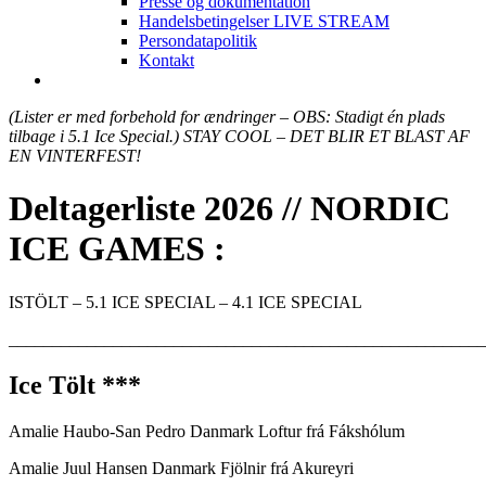
Presse og dokumentation
Handelsbetingelser LIVE STREAM
Persondatapolitik
Kontakt
(Lister er med forbehold for ændringer – OBS: Stadigt én plads
tilbage i 5.1 Ice Special.) STAY COOL – DET BLIR ET BLAST AF
EN VINTERFEST!
Deltagerliste
2026
//
NORDIC
ICE GAMES :
ISTÖLT – 5.1 ICE SPECIAL – 4.1 ICE SPECIAL
_______________________________________________________
Ice Tölt ***
Amalie Haubo-San Pedro Danmark Loftur frá Fákshólum
Amalie Juul Hansen Danmark Fjölnir frá Akureyri