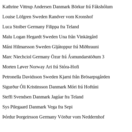
Kathrine Vittrup Andersen Danmark Börkur frá Fákshólum
Louise Löfgren Sweden Randver vom Kronshof
Luca Stoiber Germany Filippa fra Teland
Malu Logan Hegardt Sweden Una från Vinkärgård
Máni Hilmarsson Sweden Gljátoppur frá Miðhrauni
Marc Niechciol Germany Özur frá Ásmundarstöðum 3
Morten Løver Norway Ari frá Stóra-Hofi
Petronella Davidsson Sweden Kjarni från Brösarpsgården
Sigurður Óli Kristinsson Danmark Móri frá Hoftúni
Steffi Svendsen Danmark Jagúar fra Teland
Sys Pilegaard Danmark Vega fra Sepi
Þórdur Þorgeirsson Germany Vörður vom Neddernhof