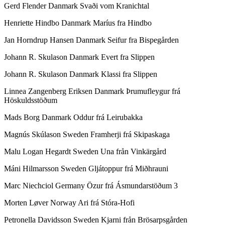
Gerd Flender Danmark Svaði vom Kranichtal
Henriette Hindbo Danmark Maríus fra Hindbo
Jan Horndrup Hansen Danmark Seifur fra Bispegården
Johann R. Skulason Danmark Evert fra Slippen
Johann R. Skulason Danmark Klassi fra Slippen
Linnea Zangenberg Eriksen Danmark Þrumufleygur frá
Höskuldsstöðum
Mads Borg Danmark Oddur frá Leirubakka
Magnús Skúlason Sweden Framherji frá Skipaskaga
Malu Logan Hegardt Sweden Una från Vinkärgård
Máni Hilmarsson Sweden Gljátoppur frá Miðhrauni
Marc Niechciol Germany Özur frá Ásmundarstöðum 3
Morten Løver Norway Ari frá Stóra-Hofi
Petronella Davidsson Sweden Kjarni från Brösarpsgården