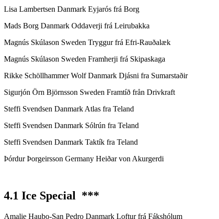
Lisa Lambertsen Danmark Eyjarós frá Borg
Mads Borg Danmark Oddaverji frá Leirubakka
Magnús Skúlason Sweden Tryggur frá Efri-Rauðalæk
Magnús Skúlason Sweden Framherji frá Skipaskaga
Rikke Schöllhammer Wolf Danmark Djásni fra Sumarstaðir
Sigurjón Örn Björnsson Sweden Framtíð från Drivkraft
Steffi Svendsen Danmark Atlas fra Teland
Steffi Svendsen Danmark Sólrún fra Teland
Steffi Svendsen Danmark Taktík fra Teland
Þórdur Þorgeirsson Germany Heiðar von Akurgerdi
4.1 Ice Special ***
Amalie Haubo-San Pedro Danmark Loftur frá Fákshólum