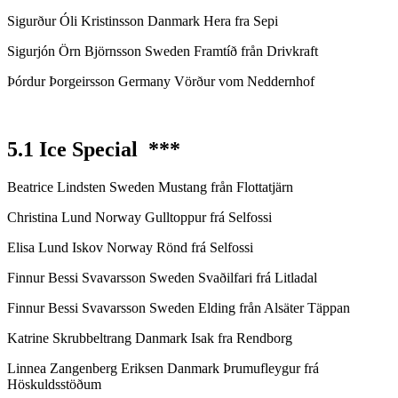
Sigurður Óli Kristinsson Danmark Hera fra Sepi
Sigurjón Örn Björnsson Sweden Framtíð från Drivkraft
Þórdur Þorgeirsson Germany Vörður vom Neddernhof
5.1 Ice Special ***
Beatrice Lindsten Sweden Mustang från Flottatjärn
Christina Lund Norway Gulltoppur frá Selfossi
Elisa Lund Iskov Norway Rönd frá Selfossi
Finnur Bessi Svavarsson Sweden Svaðilfari frá Litladal
Finnur Bessi Svavarsson Sweden Elding från Alsäter Täppan
Katrine Skrubbeltrang Danmark Isak fra Rendborg
Linnea Zangenberg Eriksen Danmark Þrumufleygur frá
Höskuldsstöðum