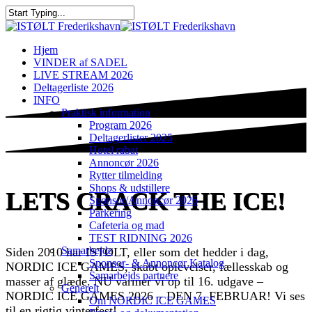
Hjem
VINDER af SADEL
LIVE STREAM 2026
Deltagerliste 2026
INFO
Praktisk information
Program 2026
Deltagerlister 2025
Hotel rabat
Annoncør 2026
Rytter tilmelding
Shops & udstillere
LETS CRACK THE ICE!
Sponsor/Annoncør 2026
Parkering
Cafeteria og mad
TEST RIDNING 2026
Samarbejde
Siden 2010 har ISTØLT, eller som det hedder i dag,
Sponsor- & Annoncør Katalog
NORDIC ICE GAMES, skabt oplevelser, fællesskab og
Samarbejds partnere
masser af glæde. NU varmer vi op til 16. udgave –
Generelt
NORDIC ICE GAMES 2026 – DEN 7. FEBRUAR! Vi ses
Om NORDIC ICE GAMES
til en rigtig vinterfest!