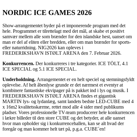
NORDIC ICE GAMES 2026
Show-arrangementet byder på et imponerende program med det
hele. Programmet er tilrettelagt med det mål, at skabe et positivt
samvær mellem alle som brænder for den islandske hest, uanset om
man er del af eliten eller bredden, eller om man brænder for sports-
eller naturridning. NIG2026 kan opleves i
FREDERIKSHAVN ISTØLT ARENA den 7. Februar 2026.
Konkurrencen.
Der konkurreres i tre kategorier. ICE TÖLT, 4.1
ICE SPECIAL og 5.1 ICE SPECIAL.
Underholdning.
Arrangementet er en helt speciel og stemningsfyldt
oplevelse. Af helt åbenlyse grunde er det nærmest et eventyr at
kombinere fantastiske ekvipager på is pakket ind i lys og musik. I
FREDERIKSHAVN ISTØLT ARENA findes et gigantisk
MARTIN lys- og lydanlæg, samt landets bedste LED-CUBE med 4
x 16m2 kvalitetsskærme, rettet mod alle 4 sider med publikums
pladser. Vores professionelle TV-team producerer hele konkurrencen
i lækre billeder til den store CUBE og det betyder, at alle uanset
hvor man opholder sig i konkurrencehallen, kan se alt hvad der
foregår og man kommer helt tæt på, p.g.a. CUBE´en!