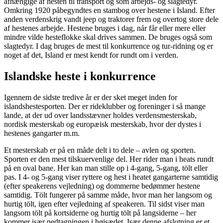
afhængige af hesten til transport og som arbejds- og slagtedyr.
Omkring 1920 påbegyndtes en stambog over hestene i Island. Efter
anden verdenskrig vandt jeep og traktorer frem og overtog store dele
af hestenes arbejde. Hestene bruges i dag, når får eller mere eller
mindre vilde hesteflokke skal drives sammen. De bruges også som
slagtedyr. I dag bruges de mest til konkurrence og tur-ridning og er
noget af det, Island er mest kendt for rundt om i verden.
Islandske heste i konkurrence
Igennem de sidste tredive år er der sket meget inden for
islandshestesporten. Der er rideklubber og foreninger i så mange
lande, at der ud over landsstævner holdes verdensmesterskab,
nordisk mesterskab og europæisk mesterskab, hvor der dystes i
hestenes gangarter m.m.
Et mesterskab er på en måde delt i to dele – avlen og sporten.
Sporten er den mest tilskuervenlige del. Her rider man i heats rundt
på en oval bane. Her kan man stille op i 4-gang, 5-gang, tölt eller
pas. I 4- og 5-gang viser ryttere og hest i heatet gangarterne samtidig
(efter speakerens vejledning) og dommerne bedømmer hestene
samtidig. Tölt fungerer på samme måde, hvor man her langsom og
hurtig tölt, igen efter vejledning af speakeren. Til sidst viser man
langsom tölt på kortsiderne og hurtig tölt på langsiderne – her
kommer især nedtagningen i højsædet. Især denne afslutning er et