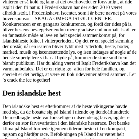
vinteren er så kold og lang at det overhovedet er forsvarligt, at ride
istølt i den fri natur. I Frederikshavn har der siden 2010 været
afholdt istølt, i Frederikshavn Iscenter, som i år bære navnet på vores
hovedsponsor – SKAGA OMEGA ISTØLT CENTER.
Konkurrencen er en gangarts konkurrence, og fordi der rides på is,
bliver hestens bevægelser endnu mere graciøse end normalt. Istølt er
en fantastisk måde at lave en helt speciel sammenkomst på, for
islandskheste folket i vinterperioden. Og det
er
en speciel stemning
der opstår, når en isarena bliver fyldt med rytterfolk, heste, boder,
marked, musik og iscenesættende lys, og isen indtages af nogle af de
bedste supertøltere vi har at byde på, kommer de store smil frem
blandt publikum. Har du aldrig været til Istølt Frederikshavn kan det
varmt anbefales. Det er en rigtig go´ aften for hele familien, og
specielt er det herligt, at være en flok ridevenner afsted sammen. Let
´s crack the ice together!
Den islandske hest
Den islandske hest er efterkommer af de heste vikingerne havde
med sig, da de bosatte sig på Island i niende og tiendeårhundrede.
De medbragte heste var forskellige i udseende og farver, og der er
derfor en stor farvevariation i den islandske hesterace. Det barske
klima på Island formede igennem tiderne hesten til en kompakt,
nøjsom og hårdfør race. Befolkningen på Island har været helt