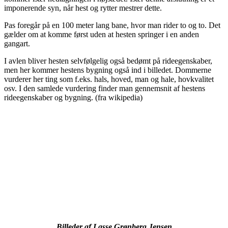
imponerende syn, når hest og rytter mestrer dette.
Pas foregår på en 100 meter lang bane, hvor man rider to og to. Det
gælder om at komme først uden at hesten springer i en anden
gangart.
I avlen bliver hesten selvfølgelig også bedømt på rideegenskaber,
men her kommer hestens bygning også ind i billedet. Dommerne
vurderer her ting som f.eks. hals, hoved, man og hale, hovkvalitet
osv. I den samlede vurdering finder man gennemsnit af hestens
rideegenskaber og bygning. (fra wikipedia)
Billeder af Lasse Grønberg Jensen